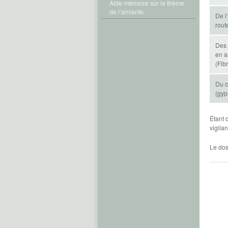
Aide-mémoire sur le thème
de l’amiante
De l
rout
Des 
en a
(Fib
Du c
(gyp
Étant 
vigilan
Le dos