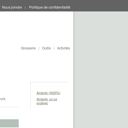
Nous joindre
Politique de confidentialité
|
Glossaire
Outils
Activités
|
|
Amiante (INSPQ)
urs.
Amiante, on se
protège!