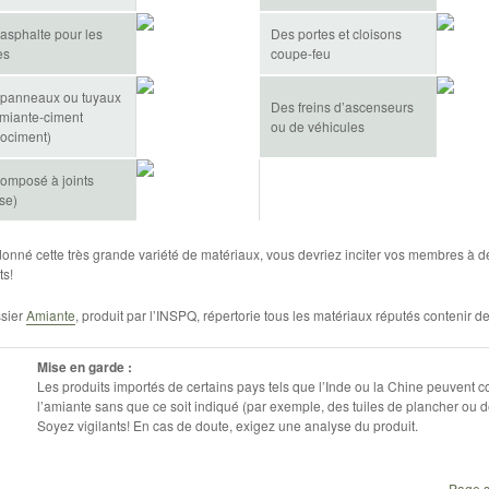
’asphalte pour les
Des portes et cloisons
es
coupe-feu
panneaux ou tuyaux
Des freins d’ascenseurs
miante-ciment
ou de véhicules
rociment)
omposé à joints
se)
donné cette très grande variété de matériaux, vous devriez inciter vos membres à 
ts!
sier
Amiante
, produit par l’INSPQ, répertorie tous les matériaux réputés contenir de
Mise en garde :
Les produits importés de certains pays tels que l’Inde ou la Chine peuvent c
l’amiante sans que ce soit indiqué (par exemple, des tuiles de plancher ou d
Soyez vigilants! En cas de doute, exigez une analyse du produit.
Page s