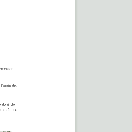
demeurer
 l’amiante.
ontenir de
e plafond).
uivante