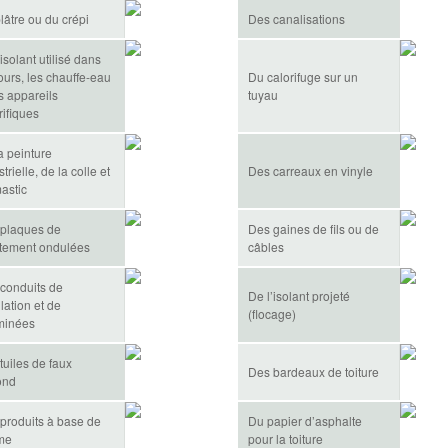
lâtre ou du crépi
Des canalisations
’isolant utilisé dans
fours, les chauffe-eau
Du calorifuge sur un
es appareils
tuyau
rifiques
a peinture
trielle, de la colle et
Des carreaux en vinyle
astic
plaques de
Des gaines de fils ou de
tement ondulées
câbles
conduits de
De l’isolant projeté
ilation et de
(flocage)
minées
tuiles de faux
Des bardeaux de toiture
ond
produits à base de
Du papier d’asphalte
me
pour la toiture