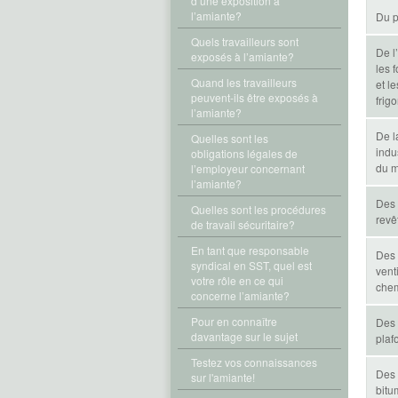
d’une exposition à
l’amiante?
Du p
Quels travailleurs sont
De l
exposés à l’amiante?
les 
Quand les travailleurs
et l
peuvent-ils être exposés à
frigo
l’amiante?
De l
Quelles sont les
indus
obligations légales de
du m
l’employeur concernant
l’amiante?
Des 
Quelles sont les procédures
revê
de travail sécuritaire?
En tant que responsable
Des 
syndical en SST, quel est
vent
votre rôle en ce qui
che
concerne l’amiante?
Pour en connaître
Des 
davantage sur le sujet
plaf
Testez vos connaissances
Des 
sur l'amiante!
bitu