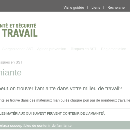
Visite guidée
Liens
Recherche
|
|
|
S’organiser en SST
Agir en prévention
Risques en SST
Réglementation
isques en SST
iante
eut-on trouver l’amiante dans votre milieu de travail?
nte se trouve dans des matériaux manipulés chaque jour par de nombreux travaille
2
LES MATÉRIAUX QUI SUIVENT PEUVENT CONTENIR DE L’AMIANTE
.
riaux susceptibles de contenir de l'amiante