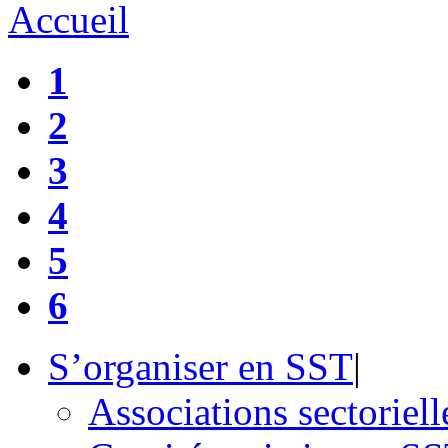
Accueil
1
2
3
4
5
6
S’organiser en SST
|
Associations sectorielle