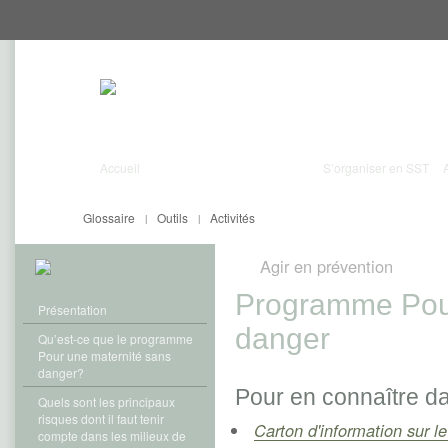
Aller
Aller
directement
directement
au
au
contenu
menu
Accueil
S’organiser en SST
Glossaire
Outils
Activités
|
|
Agir en prévention
Programme Pour
Présentation
danger
Qu’est-ce que le programme
Pour une maternité sans
danger?
Pour en connaître da
Quels sont les principaux
risques dont il faut tenir
Carton d'information sur le
compte dans les milieux de