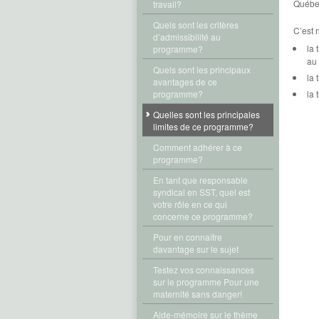
Québec
travail?
Quels sont les critères
C’est 
d’admissibilité au
la 
programme?
au 
Quels sont les principaux
la 
avantages de ce
programme?
la 
Quelles sont les principales
limites de ce programme?
Comment adhérer à ce
programme?
En tant que responsable
syndical en SST, quel est
votre rôle en ce qui
concerne ce programme?
Pour en connaître
davantage sur le sujet
Testez vos connaissances
sur le programme Pour une
maternité sans danger!
Aide-mémoire sur le thème