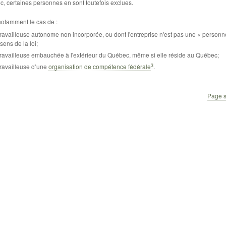
, certaines personnes en sont toutefois exclues.
notamment le cas de :
travailleuse autonome non incorporée, ou dont l'entreprise n'est pas une « person
sens de la loi;
travailleuse embauchée à l'extérieur du Québec, même si elle réside au Québec;
3
travailleuse d’une
organisation de compétence fédérale
.
Page s