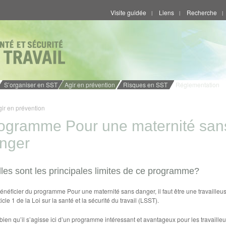
Visite guidée
Liens
Recherche
|
|
|
S’organiser en SST
Agir en prévention
Risques en SST
Réglementation
gir en prévention
ogramme Pour une maternité san
nger
les sont les principales limites de ce programme?
énéficier du programme Pour une maternité sans danger, il faut être une travailleu
ticle 1 de la Loi sur la santé et la sécurité du travail (LSST).
bien qu’il s’agisse ici d’un programme intéressant et avantageux pour les travaille