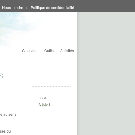
Nous joindre
Politique de confidentialité
|
Glossaire
Outils
Activités
|
|
s
LSST :
Article 1
se au sens
uses du