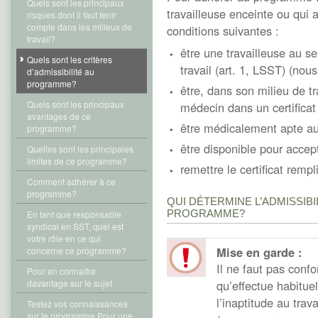
Quels sont les principaux
travailleuse enceinte ou qui a
risques dont il faut tenir
compte dans les milieux de
conditions suivantes :
travail?
être une travailleuse au se
Quels sont les critères
travail (art. 1, LSST) (nous
d’admissibilité au
programme?
être, dans son milieu de t
Quels sont les principaux
médecin dans un certificat 
avantages de ce
être médicalement apte au 
programme?
être disponible pour accept
Quelles sont les principales
limites de ce programme?
remettre le certificat remp
Comment adhérer à ce
programme?
QUI DÉTERMINE L’ADMISSIBI
PROGRAMME?
En tant que responsable
syndical en SST, quel est
votre rôle en ce qui
Mise en garde :
concerne ce programme?
Il ne faut pas confo
Pour en connaître
davantage sur le sujet
qu’effectue habitue
l’inaptitude au trav
Testez vos connaissances
sur le programme Pour une