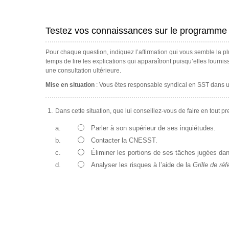
Testez vos connaissances sur le programme 
Pour chaque question, indiquez l’affirmation qui vous semble la pl
temps de lire les explications qui apparaîtront puisqu’elles fourni
une consultation ultérieure.
Mise en situation
: Vous êtes responsable syndical en SST dans un c
Dans cette situation, que lui conseillez-vous de faire en tout pr
a.
Parler à son supérieur de ses inquiétudes.
b.
Contacter la CNESST.
c.
Éliminer les portions de ses tâches jugées da
d.
Analyser les risques à l’aide de la
Grille de ré