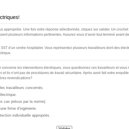
ctriques!
us appropriée. Une fois votre réponse sélectionnée, cliquez sur valider. Un croche
nissent plusieurs informations pertinentes. Assurez-vous d’avoir tout terminé avant 
ST d’un centre hospitalier. Vous représentez plusieurs travailleurs dont des électr
ctrique.
i concerne les interventions électriques, vous questionnez ces travailleurs et vous ré
et ils n’ont pas de procédures de travail sécuritaire. Après avoir fait votre enquête 
ières revendications?
les travailleurs concernés.
lectrique.
les cas prévus par la norme).
une firme d’ingénierie.
ection individuelle appropriés.