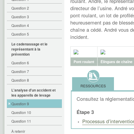
roulant. André, le représentan
directeur de l’usine. André v
Question 2
pont roulant, un lot de profil
Question 3
heureusement pas de blessé
Question 4
chaîne a cédé. André vous d
Question 5
incident.
Le cadenassage et le
représentant à la
prévention
Pont roulant
Élingues de chaîne
Question 6
Question 7
Question 8
RESSOURCES
L'analyse d'un accident et
les appareils de levage
Consultez la réglementatio
Question 9
Étape 3
Question 10
Processus d’interventio
Question 11
À retenir