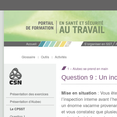
Aller
Aller
directement
directement
au
au
contenu
menu
Accueil
S’organiser en SST
Glossaire
Outils
Activités
|
|
1 – Alubec se prend en main
Question 9 : Un inc
Mise en situation
: Vous ête
Présentation des exercices
l’inspection interne avant l
Présentation d’Alubec
un énorme vacarme provenan
Le CPSST
et vous constatez que plusieu
Question 1