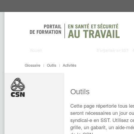
Aller
Aller
directement
directement
au
au
contenu
menu
Accueil
S’organiser en SST
Glossaire
Outils
Activités
|
|
Outils
Cette page répertorie tous les
seront nécessaires un jour ou
syndical-e en SST. Utilisez c
grille, un gabarit, un aide-