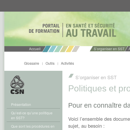
Aller
Aller
directement
directement
au
au
contenu
menu
Accueil
S’organiser en SST
Glossaire
Outils
Activités
|
|
S’organiser en SST
Politiques et p
Pour en connaître da
Présentation
Qu’est-ce qu’une politique
en SST?
Voici l’ensemble des documen
sujet, au besoin :
Que sont les procédures en