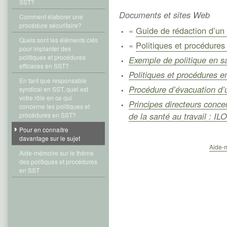
SST?
Documents et sites Web
Comment élaborer une
procédure sécuritaire?
«
Guide de rédaction d’un
Quels sont les éléments clés
«
Politiques et procédure
pour implanter des
politiques et procédures
Exemple de politique en sa
efficaces en SST?
Politiques et procédures en
En tant que responsable
Procédure d’évacuation d’
syndical en SST, quel est
votre rôle en ce qui
Principes directeurs conce
concerne les politiques et
de la santé au travail : I
procédures en SST?
Pour en connaître
davantage sur le sujet
Aide-m
Aide-mémoire sur le thème
des politiques et procédures
en SST