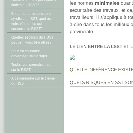
les normes
minimales
quant 
limites du RSST?
sécuritaire des travaux, et ce
En tant que responsable
travailleurs. Il s’applique à 
syndical en SST, quel est
à-dire dans tous les milieux
votre rôle en ce qui
concerne le RSST?
provinciale.
Quelles sections du RSST
peuvent vous être utiles?
LE LIEN ENTRE LA LSST ET 
Pour en connaître
davantage sur le sujet
Testez vos connaissances
sur le RSST!
QUELLE DIFFÉRENCE EXISTE-
Aide-mémoire sur le thème
QUELS RISQUES EN SST SO
du RSST