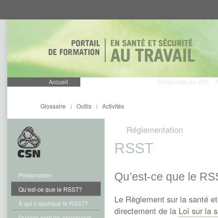
Aller
Aller
directement
directement
au
au
contenu
menu
Accueil
S’organiser en SST
Glossaire
Outils
Activités
|
|
Réglementation
RSST
Qu’est-ce que le R
Présentation
Qu’est-ce que le RSST?
Le Règlement sur la santé et
À qui s’applique le RSST?
directement de la
Loi sur la s
Quelles sont les principales