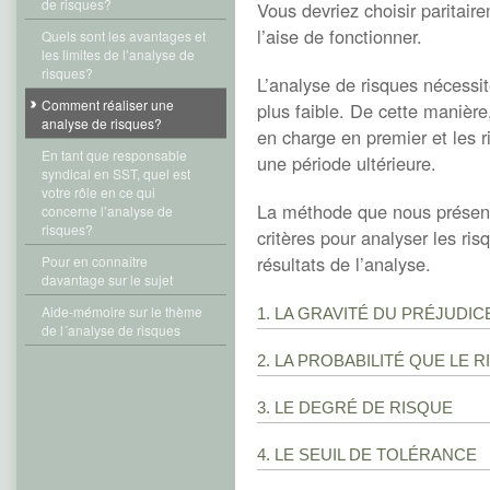
de risques?
Vous devriez choisir paritair
l’aise de fonctionner.
Quels sont les avantages et
les limites de l’analyse de
risques?
L’analyse de risques nécessi
Comment réaliser une
plus faible. De cette manière,
analyse de risques?
en charge en premier et les r
En tant que responsable
une période ultérieure.
syndical en SST, quel est
votre rôle en ce qui
La méthode que nous présento
concerne l’analyse de
risques?
critères pour analyser les ris
résultats de l’analyse.
Pour en connaître
davantage sur le sujet
Aide-mémoire sur le thème
1. LA GRAVITÉ DU PRÉJUDIC
de l´analyse de risques
2. LA PROBABILITÉ QUE LE 
3. LE DEGRÉ DE RISQUE
4. LE SEUIL DE TOLÉRANCE