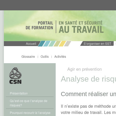
Aller
Aller
directement
directement
au
au
contenu
menu
Accueil
S’organiser en SST
Glossaire
Outils
Activités
|
|
Agir en prévention
Analyse de ris
Comment réaliser un
Présentation
Qu’est-ce que l’analyse de
risques?
Il n’existe pas de méthode un
votre milieu de travail. Les
Pourquoi recourir à l’analyse