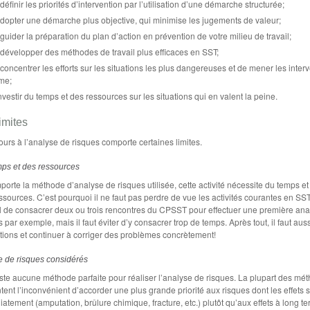
définir les priorités d’intervention par l’utilisation d’une démarche structurée;
dopter une démarche plus objective, qui minimise les jugements de valeur;
guider la préparation du plan d’action en prévention de votre milieu de travail;
développer des méthodes de travail plus efficaces en SST;
concentrer les efforts sur les situations les plus dangereuses et de mener les inter
me;
nvestir du temps et des ressources sur les situations qui en valent la peine.
imites
ours à l’analyse de risques comporte certaines limites.
ps et des ressources
porte la méthode d’analyse de risques utilisée, cette activité nécessite du temps et
ssources. C’est pourquoi il ne faut pas perdre de vue les activités courantes en SST.
 de consacrer deux ou trois rencontres du CPSST pour effectuer une première ana
 par exemple, mais il faut éviter d’y consacrer trop de temps. Après tout, il faut auss
tions et continuer à corriger des problèmes concrètement!
e de risques considérés
xiste aucune méthode parfaite pour réaliser l’analyse de risques. La plupart des mé
tent l’inconvénient d’accorder une plus grande priorité aux risques dont les effets s
atement (amputation, brûlure chimique, fracture, etc.) plutôt qu’aux effets à long t