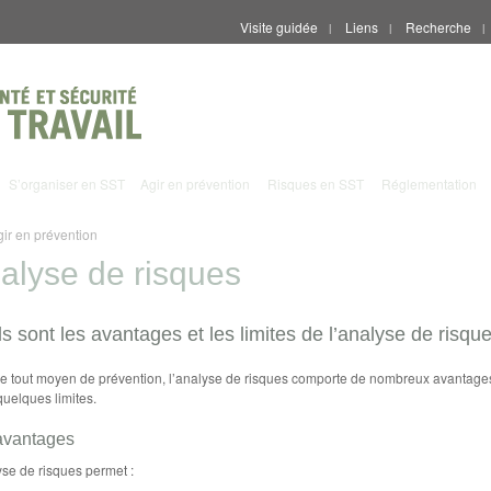
Visite guidée
Liens
Recherche
|
|
|
S’organiser en SST
Agir en prévention
Risques en SST
Réglementation
gir en prévention
alyse de risques
s sont les avantages et les limites de l’analyse de risqu
tout moyen de prévention, l’analyse de risques comporte de nombreux avantage
quelques limites.
avantages
yse de risques permet :