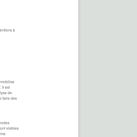
ventions à
 mobilise
 Il est
lyse de
i faire des
thodes
ont visibles
erme