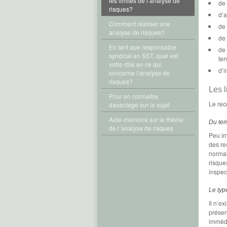
les limites de l’analyse de
de 
risques?
d’a
Comment réaliser une
de 
analyse de risques?
de 
En tant que responsable
de 
syndical en SST, quel est
ter
votre rôle en ce qui
d’i
concerne l’analyse de
risques?
Les l
Pour en connaître
Le rec
davantage sur le sujet
Aide-mémoire sur le thème
Du tem
de l´analyse de risques
Peu im
des re
normal
risques
inspec
Le typ
Il n’e
présen
immédi