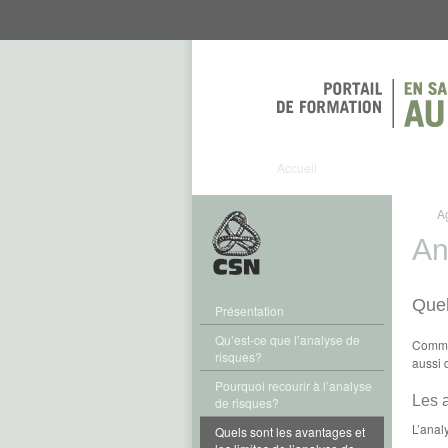
Aller
Aller
directement
directement
au
au
contenu
menu
Accueil
A
An
Quel
Présentation
Qu’est-ce que l’analyse de
Comme 
risques?
aussi 
Pourquoi recourir à l’analyse
Les 
de risques?
L’anal
Quels sont les avantages et