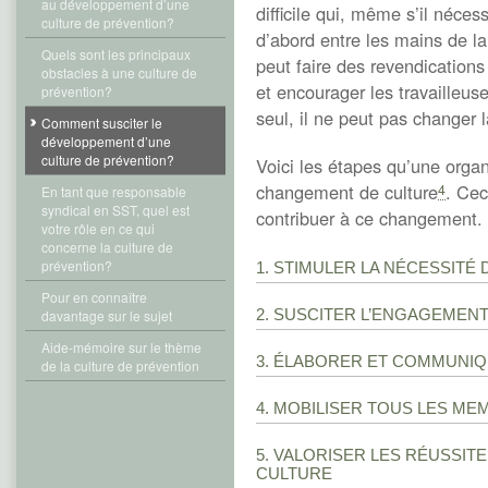
au développement d’une
difficile qui, même s’il néces
culture de prévention?
d’abord entre les mains de la
Quels sont les principaux
peut faire des revendications
obstacles à une culture de
et encourager les travailleuse
prévention?
seul, il ne peut pas changer l
Comment susciter le
développement d’une
culture de prévention?
Voici les étapes qu’une organ
changement de culture
. Cec
4
En tant que responsable
syndical en SST, quel est
contribuer à ce changement.
votre rôle en ce qui
concerne la culture de
prévention?
1. STIMULER LA NÉCESSIT
Pour en connaître
2. SUSCITER L’ENGAGEMEN
davantage sur le sujet
Aide-mémoire sur le thème
3. ÉLABORER ET COMMUNI
de la culture de prévention
4. MOBILISER TOUS LES ME
5. VALORISER LES RÉUSSIT
CULTURE