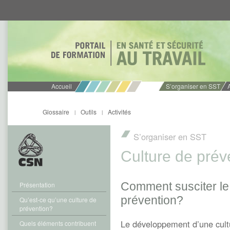
Aller
Aller
directement
directement
au
au
contenu
menu
Accueil
S’organiser en SST
Glossaire
Outils
Activités
|
|
S’organiser en SST
Culture de prév
Comment susciter le
Présentation
prévention?
Qu’est-ce qu’une culture de
prévention?
Le développement d’une cultu
Quels éléments contribuent