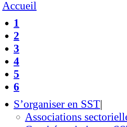
Accueil
1
2
3
4
5
6
S’organiser en SST
|
Associations sectorielle