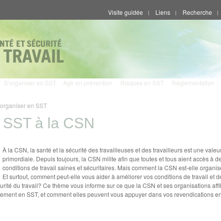
Visite guidée
Liens
Recherche
|
|
|
S’organiser en SST
Agir en prévention
Risques en SST
Réglementation
’organiser en SST
 SST à la CSN
À la CSN, la santé et la sécurité des travailleuses et des travailleurs est une valeu
primordiale. Depuis toujours, la CSN milite afin que toutes et tous aient accès à d
conditions de travail saines et sécuritaires. Mais comment la CSN est-elle organ
Et surtout, comment peut-elle vous aider à améliorer vos conditions de travail et d
urité du travail? Ce thème vous informe sur ce que la CSN et ses organisations affil
lement en SST, et comment elles peuvent vous appuyer dans vos revendications en