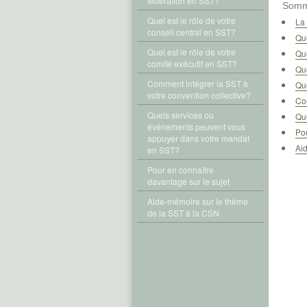
fédération en SST?
Somm
Quel est le rôle de votre
La 
conseil central en SST?
Que
Quel est le rôle de votre
Que
comité exécutif en SST?
Que
Comment intégrer la SST à
Que
votre convention collective?
Com
Quels services ou
Qu
événements peuvent vous
Pou
appuyer dans votre mandat
Ai
en SST?
Pour en connaître
davantage sur le sujet
Aide-mémoire sur le thème
de la SST à la CSN