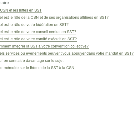
aire
CSN et les luttes en SST
l est le rôle de la CSN et de ses organisations affiliées en SST?
l est le rôle de votre fédération en SST?
l est le rôle de votre conseil central en SST?
l est le rôle de votre comité exécutif en SST?
ment intégrer la SST à votre convention collective?
els services ou événements peuvent vous appuyer dans votre mandat en SST?
r en connaître davantage sur le sujet
de-mémoire sur le thème de la SST à la CSN