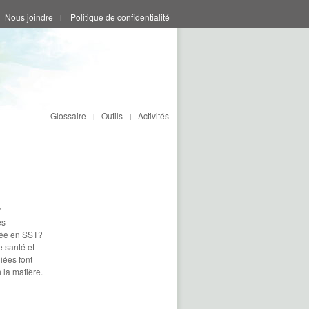
Nous joindre
Politique de confidentialité
|
Glossaire
Outils
Activités
|
|
r
es
isée en SST?
e santé et
iées font
 la matière.