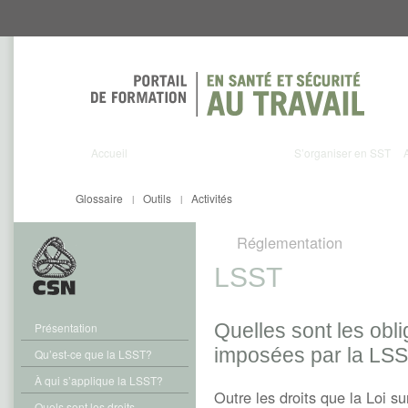
Aller
Aller
directement
directement
au
au
contenu
menu
Accueil
S’organiser en SST
Glossaire
Outils
Activités
|
|
Réglementation
LSST
Quelles sont les obli
Présentation
imposées par la LS
Qu’est-ce que la LSST?
À qui s’applique la LSST?
Outre les droits que la Loi su
Quels sont les droits