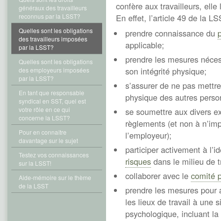
confère aux travailleurs, ell
généraux des travailleurs
reconnus par la LSST?
En effet, l’article 49 de la LS
Quelles sont les obligations
prendre connaissance du
des travailleurs imposées
applicable;
par la LSST?
prendre les mesures nécess
Quelles sont les obligations
son intégrité physique;
des employeurs imposées
par la LSST?
s’assurer de ne pas mettre 
En tant que responsable
physique des autres perso
syndical en SST, quel est
votre rôle en ce qui
se soumettre aux divers e
concerne la LSST?
règlements (et non à n’im
Pour en connaître
l’employeur);
davantage sur le sujet
participer activement à l’i
Testez vos connaissances
risques
dans le milieu de tr
sur la LSST!
collaborer avec le
comité p
Aide-mémoire sur le thème
de la LSST
prendre les mesures pour a
les lieux de travail à une 
psychologique, incluant la 