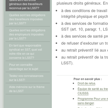
plusieurs droits généraux. En e
généraux des travailleurs
reconnus par la LSST?
à des conditions de travail
Quelles sont les obligations
intégrité physique et psych
des travailleurs imposées
à des services de formatio
par la LSST?
SST (art. 10, paragr. 1, L
Quelles sont les obligations
des employeurs imposées
à des services de santé pré
par la LSST?
de refuser d’exécuter un t
En tant que responsable
au retrait préventif lié au
syndical en SST, quel est
votre rôle en ce qui
au retrait préventif de la t
concerne la LSST?
LSST).
Pour en connaître
davantage sur le sujet
Testez vos connaissances
Pour en savoir plus :
sur la LSST!
Droit de refus
.
Aide-mémoire sur le thème
Équipe de santé au tra
de la LSST
CIUSSS
.
Programme Pour une m
sans danger
.