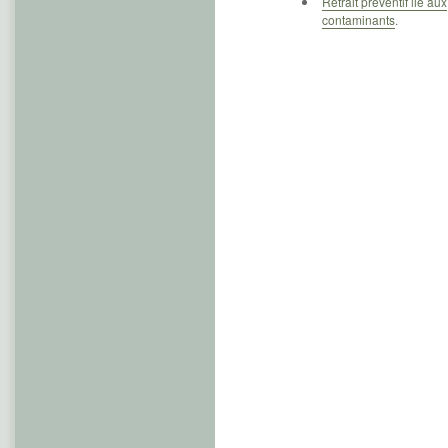
Retrait préventif lié aux
contaminants
.