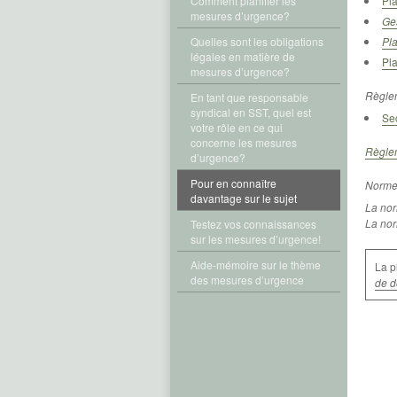
Comment planifier les
Pla
mesures d’urgence?
Ges
Quelles sont les obligations
Pl
légales en matière de
Pla
mesures d’urgence?
Règlem
En tant que responsable
syndical en SST, quel est
Sec
votre rôle en ce qui
concerne les mesures
Règlem
d’urgence?
Pour en connaître
Norme
davantage sur le sujet
La nor
La nor
Testez vos connaissances
sur les mesures d’urgence!
Aide-mémoire sur le thème
La p
des mesures d’urgence
de d