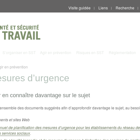
Visite guidée
Liens
Recherche
|
|
|
S’organiser en SST
Agir en prévention
Risques en SST
Réglementation
gir en prévention
sures d’urgence
 en connaître davantage sur le sujet
l’ensemble des documents suggérés afin d’approfondir davantage le sujet, au besoi
nts et sites Web
uel de planification des mesures d’urgence pour les établissements du réseau de 
 services sociaux
.