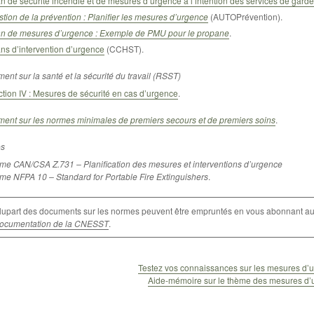
n de sécurité incendie et de mesures d’urgence à l’intention des services de garde
tion de la prévention : Planifier les mesures d’urgence
(AUTOPrévention).
an de mesures d’urgence : Exemple de PMU pour le propane
.
ns d’intervention d’urgence
(CCHST).
ent sur la santé et la sécurité du travail (RSST)
tion IV : Mesures de sécurité en cas d’urgence
.
ent sur les normes minimales de premiers secours et de premiers soins
.
s
me CAN/CSA Z.731 – Planification des mesures et interventions d’urgence
me NFPA 10 – Standard for Portable Fire Extinguishers
.
lupart des documents sur les normes peuvent être empruntés en vous abonnant a
ocumentation de la CNESST
.
Testez vos connaissances sur les mesures d’
Aide-mémoire sur le thème des mesures d’