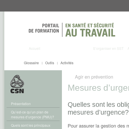
Aller
Aller
directement
directement
au
au
contenu
menu
Accueil
S’organiser en SST
Glossaire
Outils
Activités
|
|
Agir en prévention
Mesures d’urge
Quelles sont les obl
Présentation
mesures d’urgence?
Qu’est-ce qu’un plan de
mesures d’urgence (PMU)?
Pour assurer la gestion des 
Quels sont les principaux