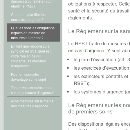
dangers à considérer pour
obligations à respecter. Celle
établir le PMU?
santé et la sécurité du travai
Comment planifier les
règlements.
mesures d’urgence?
Quelles sont les obligations
Le Règlement sur la santé
légales en matière de
mesures d’urgence?
Le RSST traite de mesures d
En tant que responsable
en cas d’urgence
. Y sont abo
syndical en SST, quel est
votre rôle en ce qui
le plan d’évacuation (art.
concerne les mesures
d’urgence?
les exercices d’évacuation
Pour en connaître
les extincteurs portatifs et 
davantage sur le sujet
RSST);
Testez vos connaissances
les systèmes d’urgence (a
sur les mesures d’urgence!
Aide-mémoire sur le thème
Le Règlement sur les no
des mesures d’urgence
de premiers soins
Des dispositions légales enca