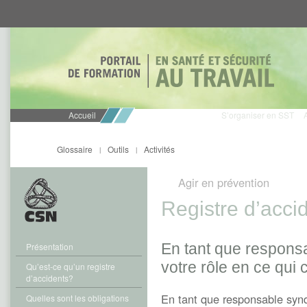
Aller
Aller
directement
directement
au
au
contenu
menu
Accueil
S’organiser en SST
Glossaire
Outils
Activités
|
|
Agir en prévention
Registre d’acci
En tant que responsa
Présentation
votre rôle en ce qui 
Qu’est-ce qu’un registre
d’accidents?
En tant que responsable synd
Quelles sont les obligations