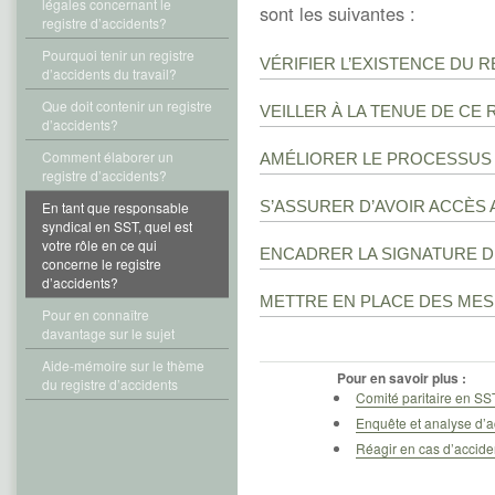
légales concernant le
sont les suivantes :
registre d’accidents?
Pourquoi tenir un registre
VÉRIFIER L’EXISTENCE DU 
d’accidents du travail?
Que doit contenir un registre
VEILLER À LA TENUE DE CE
d’accidents?
Comment élaborer un
AMÉLIORER LE PROCESSUS 
registre d’accidents?
S’ASSURER D’AVOIR ACCÈS 
En tant que responsable
syndical en SST, quel est
votre rôle en ce qui
ENCADRER LA SIGNATURE D
concerne le registre
d’accidents?
METTRE EN PLACE DES ME
Pour en connaître
davantage sur le sujet
Aide-mémoire sur le thème
Pour en savoir plus :
du registre d’accidents
Comité paritaire en SS
Enquête et analyse d’a
Réagir en cas d’accide