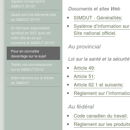
légales concernant le
SIMDUT 2015?
Documents et sites Web
Quels sont les éléments clés
SIMDUT - Généralités
;
du SIMDUT 2015?
Système d’information sur 
En tant que responsable
Site national officiel
.
syndical en SST, quel est
votre rôle en ce qui
concerne le SIMDUT 2015?
Au provincial
Pour en connaître
davantage sur le sujet
Loi sur la santé et la sécurit
Testez vos connaissances
Article 49
;
sur le SIMDUT 2015!
Article 51
;
Aide-mémoire sur le thème
du SIMDUT
Article 62.1 et suivants
;
Règlement sur l’informati
Au fédéral
Code canadien du travail
;
Règlement sur les produit