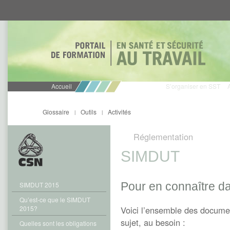
Aller
Aller
directement
directement
au
au
contenu
menu
Accueil
S’organiser en SST
Glossaire
Outils
Activités
|
|
Réglementation
SIMDUT
Pour en connaître da
SIMDUT 2015
Qu’est-ce que le SIMDUT
2015?
Voici l’ensemble des documen
sujet, au besoin :
Quelles sont les obligations