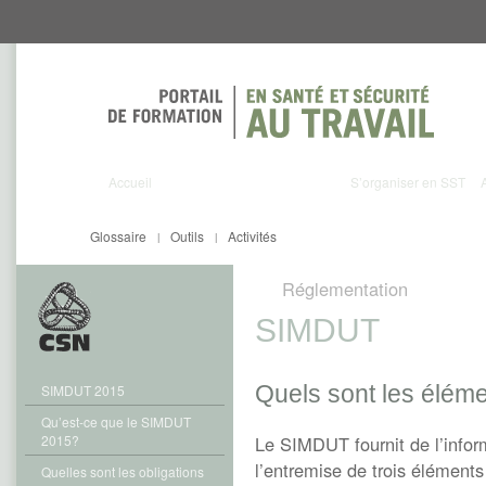
Aller
Aller
directement
directement
au
au
contenu
menu
Accueil
S’organiser en SST
Glossaire
Outils
Activités
|
|
Réglementation
SIMDUT
Quels sont les élém
SIMDUT 2015
Qu’est-ce que le SIMDUT
2015?
Le SIMDUT fournit de l’infor
l’entremise de trois éléments 
Quelles sont les obligations