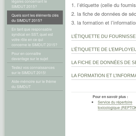
légales concernant le
l’étiquette (celle du fourni
SIMDUT 2015?
la fiche de données de séc
Quels sont les éléments clés
du SIMDUT 2015?
la formation et l’informatio
En tant que responsable
syndical en SST, quel est
L’ÉTIQUETTE DU FOURNISS
votre rôle en ce qui
concerne le SIMDUT 2015?
L’ÉTIQUETTE DE L’EMPLOYE
Pour en connaître
davantage sur le sujet
LA FICHE DE DONNÉES DE S
Testez vos connaissances
sur le SIMDUT 2015!
LA FORMATION ET L’INFORM
Aide-mémoire sur le thème
du SIMDUT
Pour en savoir plus :
Service du répertoire
toxicologique (REPTOX