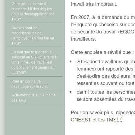
travail très important.
Votre milieu de travail
comporte-t-il des risques
pour le développement de
En 2007, à la demande du min
TMS?
l’Enquête québécoise sur des 
Quelles sont les
de sécurité du travail (EQCO
responsabilités de
travailleurs.
l’employeur en matière de
TMS?
Cette enquête a révélé que :
En tant que responsable
syndical en SST, que faire si
20 % des travailleurs qu
votre milieu de travail est
potentiellement générateur
femmes) ont rapporté des 
de TMS?
c'est-à-dire des douleurs i
Pour en connaître
ressenties souvent ou tout 
davantage sur le sujet
parmi toutes les personnes
Aide-mémoire sur le thème
se sont absentées du trava
des TMS
Pour en savoir plus, réponde
CNESST et les TMS
.
1
2