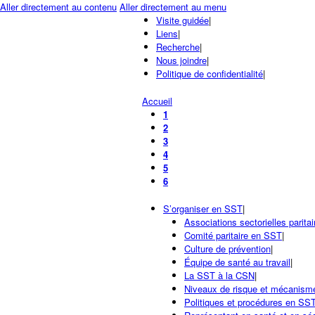
Aller directement au contenu
Aller directement au menu
Visite guidée
|
Liens
|
Recherche
|
Nous joindre
|
Politique de confidentialité
|
Accueil
1
2
3
4
5
6
S’organiser en SST
|
Associations sectorielles paritai
Comité paritaire en SST
|
Culture de prévention
|
Équipe de santé au travail
|
La SST à la CSN
|
Niveaux de risque et mécanismes
Politiques et procédures en SS