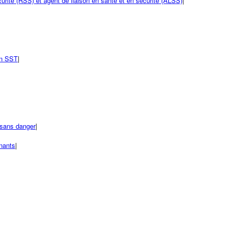
urité (RSS) et agent de liaison en santé et en sécurité (ALSS)
|
en SST
|
sans danger
|
inants
|