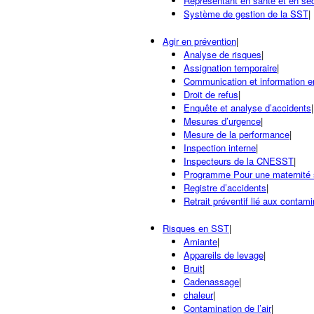
Représentant en santé et en séc
Système de gestion de la SST
|
Agir en prévention
|
Analyse de risques
|
Assignation temporaire
|
Communication et information 
Droit de refus
|
Enquête et analyse d’accidents
|
Mesures d’urgence
|
Mesure de la performance
|
Inspection interne
|
Inspecteurs de la CNESST
|
Programme Pour une maternité 
Registre d’accidents
|
Retrait préventif lié aux contam
Risques en SST
|
Amiante
|
Appareils de levage
|
Bruit
|
Cadenassage
|
chaleur
|
Contamination de l’air
|