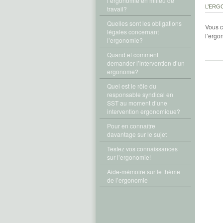
l’ergonomie en milieu de
L’ERG
travail?
Quelles sont les obligations
Vous c
légales concernant
l’ergo
l’ergonomie?
Quand et comment
demander l’intervention d’un
ergonome?
Quel est le rôle du
responsable syndical en
SST au moment d’une
intervention ergonomique?
Pour en connaître
davantage sur le sujet
Testez vos connaissances
sur l’ergonomie!
Aide-mémoire sur le thème
de l’ergonomie