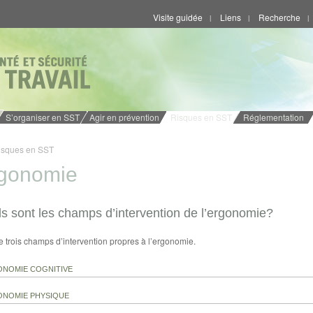
Visite guidée
Liens
Recherche
|
|
|
S’organiser en SST
Agir en prévention
Risques en SST
Réglementation
isques en SST
gonomie
s sont les champs d’intervention de l’ergonomie?
ste trois champs d’intervention propres à l’ergonomie.
ONOMIE COGNITIVE
ONOMIE PHYSIQUE