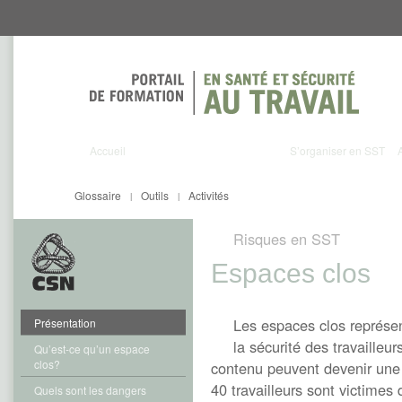
Aller
Aller
directement
directement
au
au
contenu
menu
Accueil
S’organiser en SST
Glossaire
Outils
Activités
|
|
Risques en SST
Espaces clos
Les espaces clos représen
Présentation
la sécurité des travailleu
Qu’est-ce qu’un espace
clos?
contenu peuvent devenir un
40 travailleurs sont victimes
Quels sont les dangers