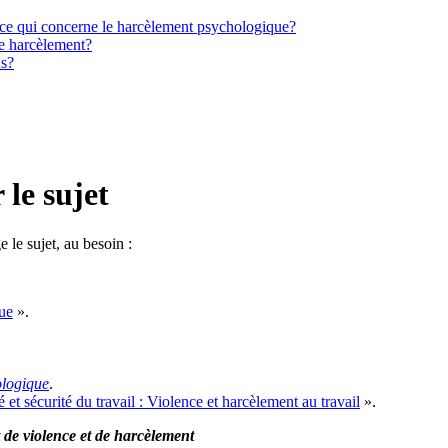
n ce qui concerne le harcèlement psychologique?
le harcèlement?
us?
le sujet
le sujet, au besoin :
ue
».
ologique
.
t sécurité du travail : Violence et harcèlement au travail
».
 de violence et de harcèlement