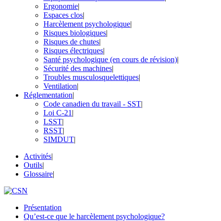
Ergonomie
|
Espaces clos
|
Harcèlement psychologique
|
Risques biologiques
|
Risques de chutes
|
Risques électriques
|
Santé psychologique (en cours de révision)
|
Sécurité des machines
|
Troubles musculosquelettiques
|
Ventilation
|
Réglementation
|
Code canadien du travail ‑ SST
|
Loi C-21
|
LSST
|
RSST
|
SIMDUT
|
Activités
|
Outils
|
Glossaire
|
Présentation
Qu’est-ce que le harcèlement psychologique?