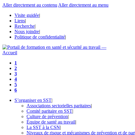
Aller directement au contenu
Aller directement au menu
Visite guidée
|
Liens
|
Recherche
|
Nous joindre
|
Politique de confidentialité
|
Accueil
1
2
3
4
5
6
S’organiser en SST
|
Associations sectorielles paritaires
|
Comité paritaire en SST
|
Culture de prévention
|
Équipe de santé au travail
|
La SST à la CSN
|
Niveaux de risque et mécanismes de prévention et de part