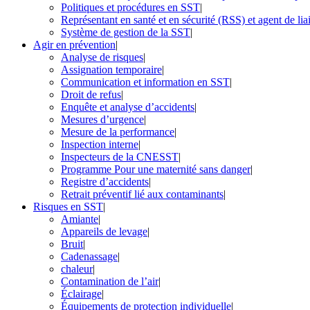
Politiques et procédures en SST
|
Représentant en santé et en sécurité (RSS) et agent de li
Système de gestion de la SST
|
Agir en prévention
|
Analyse de risques
|
Assignation temporaire
|
Communication et information en SST
|
Droit de refus
|
Enquête et analyse d’accidents
|
Mesures d’urgence
|
Mesure de la performance
|
Inspection interne
|
Inspecteurs de la CNESST
|
Programme Pour une maternité sans danger
|
Registre d’accidents
|
Retrait préventif lié aux contaminants
|
Risques en SST
|
Amiante
|
Appareils de levage
|
Bruit
|
Cadenassage
|
chaleur
|
Contamination de l’air
|
Éclairage
|
Équipements de protection individuelle
|