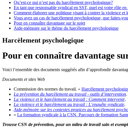
Qu’est-ce qui n’est pas du harcèlement psychologique?
En tant que responsable syndical en SST, quel est votre rôle e
Comment élaborer une politique visant à contrer la violence et 
Vous avez un cas de harcèlement psychologique, que faites-vo
Pour en connaître davantage sur le sujet
Aide-mémoire sur le thème du harcèlement psychologique
Harcèlement psychologique
Pour en connaître davantage sur 
Voici l’ensemble des documents suggérés afin d’approfondir davantage 
Documents et sites Web
Commission des normes du travail. «
Harcèlement psychologiq
La prévention du harcèlement au travail - outils d’intervention
.
La violence et le harcèlement au travail : Comment intervenir
.
La violence et le harcèlement au travail : L’enquête syndicale
.
Aide-mémoire sur les contextes propices au harcèlement psych
«
La formation syndicale à la CSN. Parcours de formation Santé e
Trousse CSN de prévention, pour un mileu de travail sain et exempt