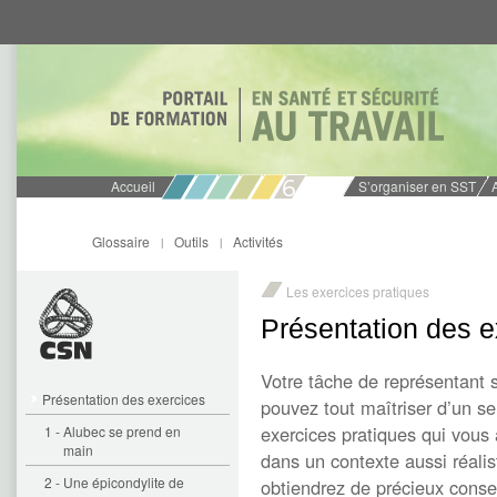
Aller
Aller
directement
directement
au
au
contenu
menu
Accueil
S’organiser en SST
Glossaire
Outils
Activités
|
|
Les exercices pratiques
Présentation des e
Votre tâche de représentant 
Présentation des exercices
pouvez tout maîtriser d’un s
exercices pratiques qui vous
1 - Alubec se prend en
main
dans un contexte aussi réalis
2 - Une épicondylite de
obtiendrez de précieux conse