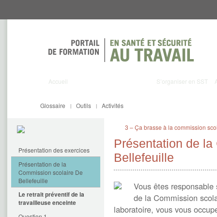
Aller
Aller
directement
directement
au
au
contenu
menu
Accueil
S’organiser en SST
Glossaire
Outils
Activités
|
|
3 – Ça brasse à la commission scol
Présentation de la
Présentation des exercices
Bellefeuille
Présentation de la
Commission scolaire De
Bellefeuille
Vous êtes responsable 
Le retrait préventif de la
de la Commission scolai
travailleuse enceinte
laboratoire, vous vous occup
Question 1