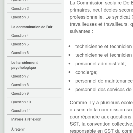
La Commission scolaire De Be
Question 2
primaires, neuf écoles second
professionnelle. Le syndicat
Question 3
travailleuses et travailleurs
La contamination de l'air
suivantes :
Question 4
Question 5
technicienne et technicien 
Question 6
technicienne et technicien 
Le harcèlement
personnel administratif;
psychologique
concierge;
Question 7
personnel de maintenance
Question 8
personnel des services de
Question 9
Comme il y a plusieurs écoles
Question 10
au sein de la commission sco
Question 11
pour répondre aux questions l
Matière à réflexion
SST, la convention collectiv
À retenir
responsable en SST du comité