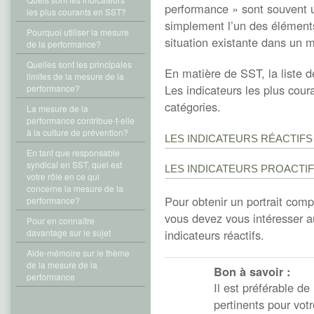
performance » sont souvent u
les plus courants en SST?
simplement l’un des éléments 
Pourquoi utiliser la mesure
situation existante dans un mi
de la performance?
Quelles sont les principales
En matière de SST, la liste d
limites de la mesure de la
Les indicateurs les plus cou
performance?
catégories.
La mesure de la
performance contribue-t-elle
à la culture de prévention?
LES INDICATEURS RÉACTIFS
En tant que responsable
syndical en SST, quel est
LES INDICATEURS PROACTI
votre rôle en ce qui
concerne la mesure de la
Pour obtenir un portrait compl
performance?
vous devez vous intéresser au
Pour en connaître
davantage sur le sujet
indicateurs réactifs.
Aide-mémoire sur le thème
de la mesure de la
Bon à savoir :
performance
Il est préférable de
pertinents pour votr