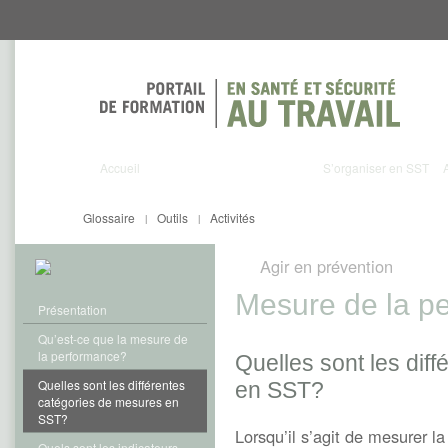
Aller
Aller
directement
directement
au
au
contenu
menu
Accueil
S’organiser en SST
Glossaire
Outils
Activités
|
|
Agir en prévention
Mesure de la p
Présentation
Qu’est-ce que la mesure de
la performance?
Quelles sont les dif
Quelles sont les différentes
en SST?
catégories de mesures en
SST?
Lorsqu’il s’agit de mesurer l
Quels sont les indicateurs