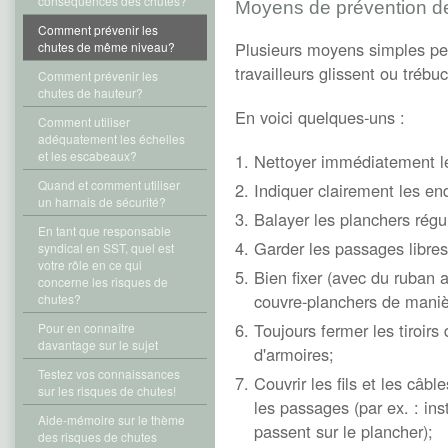
conséquences des chutes?
Moyens de prévention d
Comment prévenir les
Plusieurs moyens simples perm
chutes de même niveau?
travailleurs glissent ou trébu
Comment prévenir les
chutes de hauteur?
En voici quelques-uns :
Comment utiliser
adéquatement les échelles
et les escabeaux?
Nettoyer immédiatement les
Quand et comment utiliser
Indiquer clairement les en
un harnais de sécurité?
Balayer les planchers régu
En tant que responsable
Garder les passages libre
syndical en SST, quel est
votre rôle en ce qui
Bien fixer (avec du ruban a
concerne les risques de
couvre-planchers de manière
chutes?
Toujours fermer les tiroirs
Pour en connaître
davantage sur le sujet
d'armoires;
Testez vos connaissances
Couvrir les fils et les câbl
sur les risques de chutes!
les passages (par ex. : inst
Aide-mémoire sur le thème
passent sur le plancher);
des risques de chutes