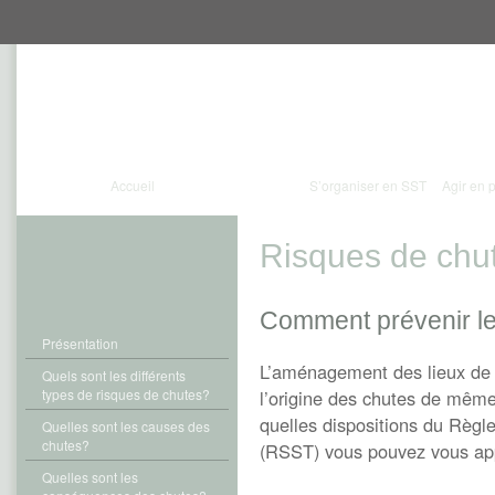
Aller
Aller
directement
directement
au
au
contenu
menu
Accueil
S’organiser en SST
Agir en 
Risques de chu
Comment prévenir l
Présentation
L’aménagement des lieux de tr
Quels sont les différents
types de risques de chutes?
l’origine des chutes de même
quelles dispositions du Règle
Quelles sont les causes des
chutes?
(RSST) vous pouvez vous ap
Quelles sont les