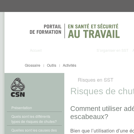
Aller
Aller
directement
directement
au
au
contenu
menu
Accueil
S’organiser en SST
Glossaire
Outils
Activités
|
|
Risques en SST
Risques de chu
Comment utiliser adé
Présentation
escabeaux?
Quels sont les différents
types de risques de chutes?
Bien que l’utilisation d’une 
Quelles sont les causes des