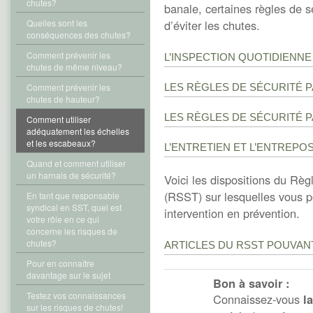
chutes?
banale, certaines règles de s
Quelles sont les
d’éviter les chutes.
conséquences des chutes?
Comment prévenir les
L’INSPECTION QUOTIDIENNE
chutes de même niveau?
Comment prévenir les
LES RÈGLES DE SÉCURITÉ 
chutes de hauteur?
LES RÈGLES DE SÉCURITÉ 
Comment utiliser
adéquatement les échelles
et les escabeaux?
L’ENTRETIEN ET L’ENTREPO
Quand et comment utiliser
un harnais de sécurité?
Voici les dispositions du Règl
(RSST) sur lesquelles vous p
En tant que responsable
syndical en SST, quel est
intervention en prévention.
votre rôle en ce qui
concerne les risques de
chutes?
ARTICLES DU RSST POUVAN
Pour en connaître
davantage sur le sujet
Bon à savoir :
Testez vos connaissances
Connaissez-vous
l
sur les risques de chutes!