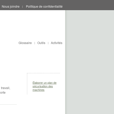
Nous joindre
Politique de confidentialité
|
Glossaire
Outils
Activités
|
|
Élaborer un plan de
sécurisation des
travail,
machines
orte