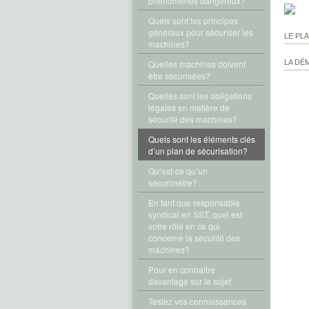
phénomènes dangereux?
Quels sont les principes
généraux pour sécuriser les
LE PL
machines?
Quelles machines doivent
LA DÉ
être sécurisées?
Quelles sont les obligations
légales en matière de
sécurité des machines?
Quels sont les éléments clés
d’un plan de sécurisation?
Qu’est-ce qu’un
sécurimètre?
En tant que responsable
syndical en SST, quel est
votre rôle en ce qui
concerne la sécurité des
machines?
Pour en connaître
davantage sur le sujet
Testez vos connaissances