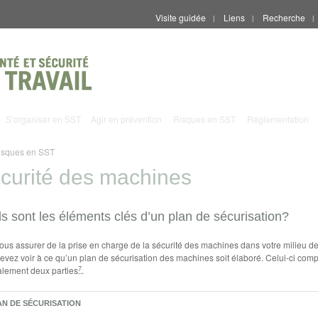
Visite guidée
Liens
Recherche
|
|
|
S’organiser en SST
Agir en prévention
Risques en SST
Réglementation
isques en SST
curité des machines
s sont les éléments clés d’un plan de sécurisation?
ous assurer de la prise en charge de la sécurité des machines dans votre milieu de 
evez voir à ce qu’un plan de sécurisation des machines soit élaboré. Celui-ci comp
7
lement deux parties
.
AN DE SÉCURISATION