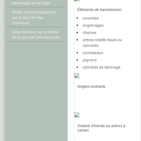
davantage sur le sujet
Éléments de transmission
Testez vos connaissances
sur la sécurité des
courroies
machines!
engrenages
Aide-mémoire sur le thème
chaînes
de la sécurité des machines
arbres rotatifs lisses ou
cannelés
coulisseaux
pignons
cylindres de laminage
Angles rentrants
Volants d'inertie ou arbres à
cames