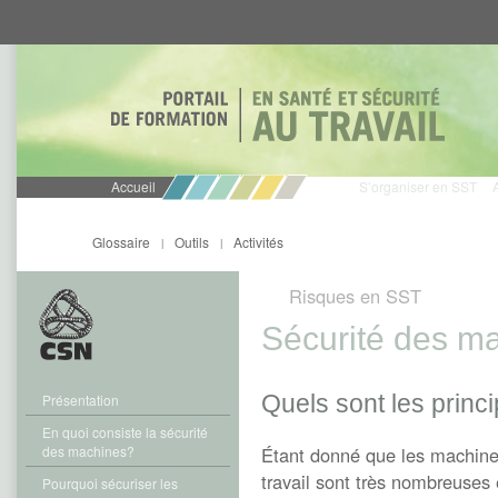
Aller
Aller
directement
directement
au
au
contenu
menu
Accueil
S’organiser en SST
Glossaire
Outils
Activités
|
|
Risques en SST
Sécurité des m
Quels sont les pri
Présentation
En quoi consiste la sécurité
des machines?
Étant donné que les machines 
travail sont très nombreuses
Pourquoi sécuriser les