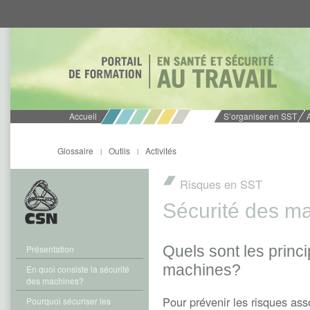
Aller
Aller
directement
directement
au
au
contenu
menu
Accueil
S’organiser en SST
Glossaire
Outils
Activités
|
|
Risques en SST
Sécurité des m
Quels sont les princ
Présentation
machines?
En quoi consiste la sécurité
des machines?
Pour prévenir les risques a
Pourquoi sécuriser les