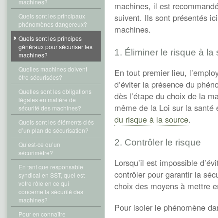
machines?
machines, il est recommandé 
Quels sont les principaux
suivent. Ils sont présentés ici
phénomènes dangereux?
machines.
Quels sont les principes
généraux pour sécuriser les
1. Éliminer le risque à la
machines?
Quelles machines doivent
En tout premier lieu, l’employ
être sécurisées?
d’éviter la présence du phé
Quelles sont les obligations
dès l’étape du choix de la ma
légales en matière de
même de la Loi sur la santé et
sécurité des machines?
du risque à la source
.
Quels sont les éléments clés
d’un plan de sécurisation?
2. Contrôler le risque
Qu’est-ce qu’un
sécurimètre?
Lorsqu’il est impossible d’évi
En tant que responsable
contrôler pour garantir la sécu
syndical en SST, quel est
votre rôle en ce qui
choix des moyens à mettre en
concerne la sécurité des
machines?
Pour isoler le phénomène dang
Pour en connaître