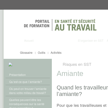
Aller
Aller
directement
directement
au
au
contenu
menu
Accueil
S’organiser en SST
Glossaire
Outils
Activités
|
|
Risques en SST
Amiante
Présentation
Qu’est-ce que l’amiante?
Quand les travailleu
Où peut-on trouver l’amiante
dans votre milieu de travail?
l’amiante?
Quelles peuvent être les
conséquences sur la santé
Pour que les travailleuses et 
d’une exposition à