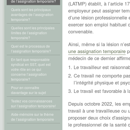
de l’assignation temporaire?
(LATMP) établit, à l’article 1
Quels sont les principaux
employeur peut assigner tempo
avantages de l’assignation
d’une lésion professionnelle 
temporaire?
exercer son emploi habituel o
Quelles sont les principales
convenable.
limites de l’assignation
temporaire?
Ainsi, même si la lésion n’es
Quel est le processus de
une assignation temporaire
po
l’assignation temporaire?
médecin de ce dernier affirm
En tant que responsable
syndical en SST, quel est
Le travailleur est raisonn
votre rôle en ce qui
concerne l’assignation
Ce travail ne comporte pas
temporaire?
l’intégrité physique et psy
Pour en connaître
Le travail est favorable à l
davantage sur le sujet
Testez vos connaissances
Depuis octobre 2022, les em
sur l’assignation temporaire!
travail à une travailleuse ou 
Aide-mémoire sur le thème
proposer deux choix d'assigna
de l’assignation temporaire
le professionnel de la santé q