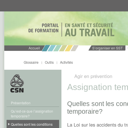
Aller
Aller
directement
directement
au
au
contenu
menu
Accueil
S’organiser en SST
Glossaire
Outils
Activités
|
|
Agir en prévention
Assignation tem
Quelles sont les cond
Présentation
temporaire?
Qu’est-ce que l’assignation
temporaire?
La Loi sur les accidents du tr
Quelles sont les conditions