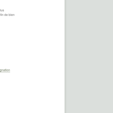
lus
fin de bien
ignation