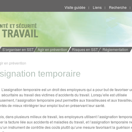
Visite guidée
Liens
Recherche
|
|
|
S’organiser en SST
Agir en prévention
Risques en SST
Réglementation
gir en prévention
signation temporaire
L’assignation temporaire est un droit des employeurs qui a pour but de favoriser u
sécuritaire au travail des victimes d’accidents du travail. Lorsqu’elle est utilisée
eusement, l’assignation temporaire peut permettre aux travailleuses et aux travaille
ntés de mieux réintégrer leur emploi tout en préservant leur santé.
ois, dans plusieurs milieux de travail, les employeurs utilisent l’assignation tempora
er la facture liée aux accidents et maladies du travail, et l’assignation temporaire n
qu’un instrument de contrôle des coûts plutôt qu’une mesure favorisant la guérison e