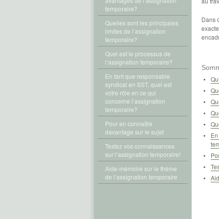
avantages de l’assignation
au trav
temporaire?
Dans c
Quelles sont les principales
exacte
limites de l’assignation
encadr
temporaire?
Quel est le processus de
l’assignation temporaire?
Somm
En tant que responsable
Qu’
syndical en SST, quel est
Que
votre rôle en ce qui
concerne l’assignation
Que
temporaire?
Que
Pour en connaître
Que
davantage sur le sujet
En 
te
Testez vos connaissances
sur l’assignation temporaire!
Pou
Tes
Aide-mémoire sur le thème
de l’assignation temporaire
Aid