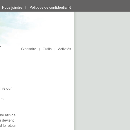
Nous joindre
Politique de confidentialité
|
Glossaire
Outils
Activités
|
|
n retour
urs
ire afin de
e devient
t le retour