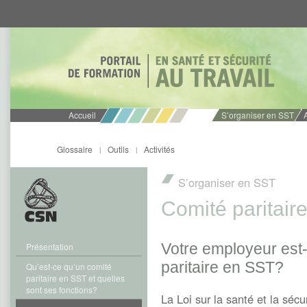
Aller
Aller
directement
directement
au
au
contenu
menu
Accueil
S’organiser en SST
Glossaire
Outils
Activités
|
|
S’organiser en SST
Comité paritair
Votre employeur est-
Présentation
paritaire en SST?
Qu’est-ce qu’un comité
paritaire en SST et quelles
sont ses fonctions?
La Loi sur la santé et la sécu