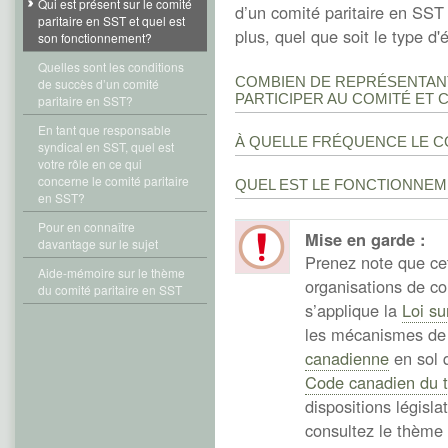
Qui est présent sur le comité
d’un comité paritaire en SST 
paritaire en SST et quel est
plus, quel que soit le type d'
son fonctionnement?
Quelles sont les conditions
COMBIEN DE REPRÉSENTAN
de succès d’un comité
PARTICIPER AU COMITÉ ET
paritaire en SST?
En tant que responsable
À QUELLE FRÉQUENCE LE C
syndical en SST, quel est
votre rôle en ce qui
concerne le comité paritaire
QUEL EST LE FONCTIONNEM
en SST?
Pour en connaître
Mise en garde :
davantage sur le sujet
Prenez note que ce
Aide-mémoire sur le thème
organisations de c
du comité paritaire en SST
s’applique la
Loi su
les mécanismes de 
canadienne
en sol q
Code canadien du t
dispositions législa
consultez le thème