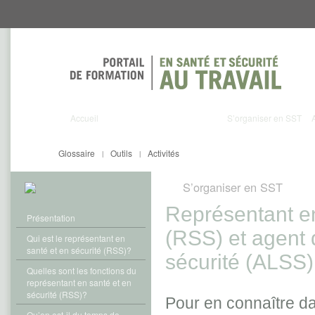
Aller
Aller
directement
directement
au
au
contenu
menu
Accueil
S’organiser en SST
Glossaire
Outils
Activités
|
|
S’organiser en SST
Représentant en
Présentation
(RSS) et agent 
Qui est le représentant en
santé et en sécurité (RSS)?
sécurité (ALSS)
Quelles sont les fonctions du
représentant en santé et en
sécurité (RSS)?
Pour en connaître da
Qu’en est-il du temps de