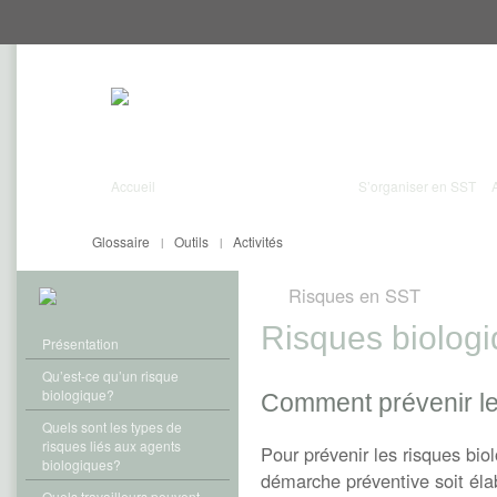
Aller
Aller
directement
directement
au
au
contenu
menu
Accueil
S’organiser en SST
Glossaire
Outils
Activités
|
|
Risques en SST
Risques biolog
Présentation
Qu’est-ce qu’un risque
biologique?
Comment prévenir le
Quels sont les types de
risques liés aux agents
Pour prévenir les risques bi
biologiques?
démarche préventive soit élab
Quels travailleurs peuvent