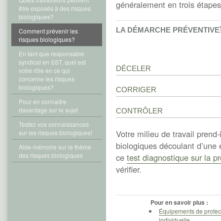
généralement en trois étapes
être exposés à des risques
biologiques?
LA DÉMARCHE PRÉVENTIVE
Comment prévenir les
risques biologiques?
En tant que responsable
syndical en SST, quel est
DÉCELER
votre rôle en ce qui
concerne les risques
biologiques?
CORRIGER
Pour en connaître
davantage sur le sujet
CONTRÔLER
Testez vos connaissances
Votre milieu de travail prend-
sur les risques biologiques!
biologiques découlant d’une 
Aide-mémoire sur le thème
des risques biologiques
ce
test diagnostique sur la p
vérifier.
Pour en savoir plus :
Équipements de protec
individuelle
.