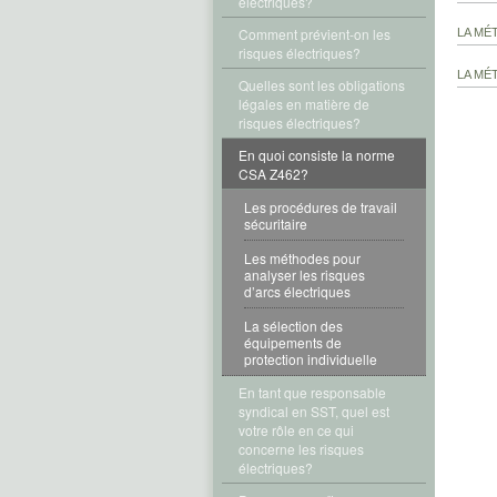
électriques?
Comment prévient-on les
LA MÉ
risques électriques?
LA MÉ
Quelles sont les obligations
légales en matière de
risques électriques?
En quoi consiste la norme
CSA Z462?
Les procédures de travail
sécuritaire
Les méthodes pour
analyser les risques
d’arcs électriques
La sélection des
équipements de
protection individuelle
En tant que responsable
syndical en SST, quel est
votre rôle en ce qui
concerne les risques
électriques?