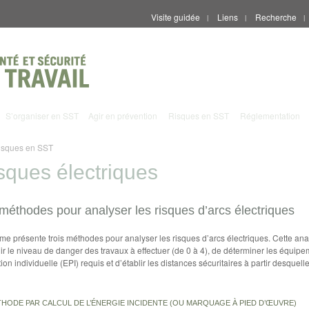
Visite guidée
Liens
Recherche
|
|
|
S’organiser en SST
Agir en prévention
Risques en SST
Réglementation
isques en SST
sques électriques
méthodes pour analyser les risques d’arcs électriques
me présente trois méthodes pour analyser les risques d’arcs électriques. Cette an
lir le niveau de danger des travaux à effectuer (de 0 à 4), de déterminer les équip
ion individuelle (EPI) requis et d’établir les distances sécuritaires à partir desquelle
THODE PAR CALCUL DE L’ÉNERGIE INCIDENTE (OU MARQUAGE À PIED D’ŒUVRE)