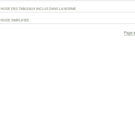
THODE DES TABLEAUX INCLUS DANS LA NORME
THODE SIMPLIFIÉE
Page s