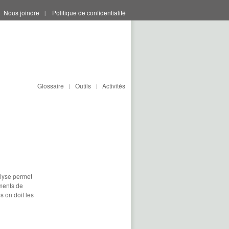
Nous joindre
Politique de confidentialité
|
Glossaire
Outils
Activités
|
|
alyse permet
ements de
s on doit les