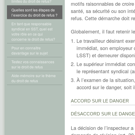
limites du droit de refus?
motifs raisonnables de croir
Quelles sont les étapes de
santé, sa sécurité ou son inté
l’exercice du droit de refus ?
refus. Cette démarche doit r
En tant que responsable
syndical en SST, quel est
Globalement, il faut retenir l
votre rôle en ce qui
concerne le droit de refus?
Le travailleur désirant exe
immédiat, son employeur ou
Pour en connaître
davantage sur le sujet
LSST) et demeurer disponibl
Testez vos connaissances
Le supérieur immédiat con
sur le droit de refus
le représentant syndical (a
Aide-mémoire sur le thème
À l’examen de la situation,
du droit de refus
accord sur le danger, soit 
ACCORD SUR LE DANGER
DÉSACCORD SUR LE DANG
La décision de l’inspecteur a