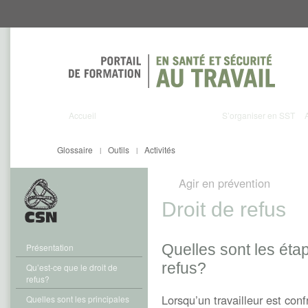
Aller
Aller
directement
directement
au
au
contenu
menu
Accueil
S’organiser en SST
Glossaire
Outils
Activités
|
|
Agir en prévention
Droit de refus
Quelles sont les étap
Présentation
refus?
Qu’est-ce que le droit de
refus?
Lorsqu’un travailleur est conf
Quelles sont les principales