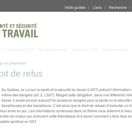
Visite guidée
Liens
Recherche
|
|
|
S’organiser en SST
Agir en prévention
Risques en SST
Réglementation
gir en prévention
oit de refus
Au Québec, la Loi sur la santé et la sécurité du travail (LSST) prévoit l’élimination
même des dangers (art. 2, LSST). Malgré cette obligation, dans nos différents mil
travail, il existe encore aujourd’hui plusieurs dangers pour la santé ou la sécurité
travailleuses et des travailleurs. C’est alors que le droit de refuser d’exécuter un tr
eux entre en jeu. Les informations contenues dans ce thème vous aideront à mieu
ndre les enjeux qui entourent cette thématique et à savoir comment y faire face en
sable syndical en SST.