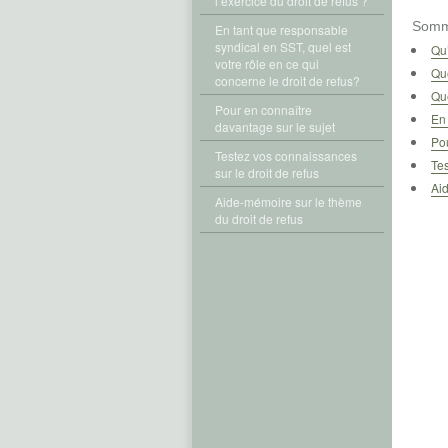
l’exercice du droit de refus ?
Somm
En tant que responsable
syndical en SST, quel est
Qu’
votre rôle en ce qui
Que
concerne le droit de refus?
Que
Pour en connaître
En 
davantage sur le sujet
Pou
Testez vos connaissances
Tes
sur le droit de refus
Aid
Aide-mémoire sur le thème
du droit de refus