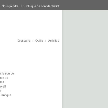
Nous joindre
Politique de confidentialité
|
Glossaire
Outils
Activités
|
|
 à la source
ieux de
 des
avail
x
 tant que