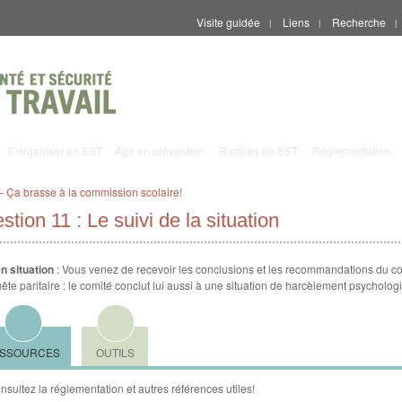
Visite guidée
Liens
Recherche
|
|
|
S’organiser en SST
Agir en prévention
Risques en SST
Réglementation
– Ça brasse à la commission scolaire!
stion 11 : Le suivi de la situation
n situation
: Vous venez de recevoir les conclusions et les recommandations du c
ête paritaire : le comité conclut lui aussi à une situation de harcèlement psycholog
SSOURCES
OUTILS
nsultez la réglementation et autres références utiles!