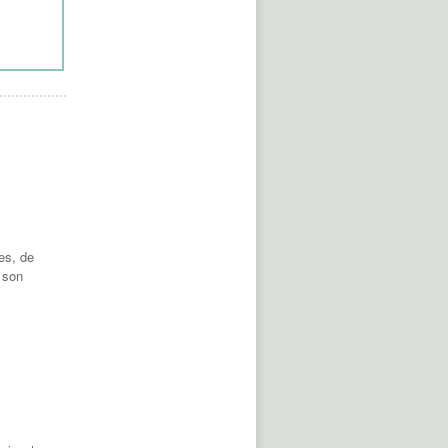
es, de
c son