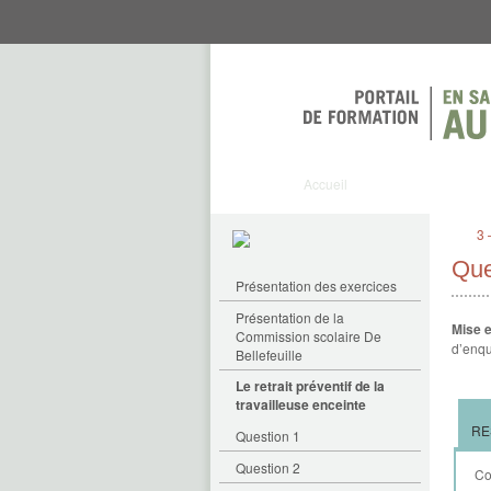
Aller
Aller
directement
directement
au
au
contenu
menu
Accueil
3 
Que
Présentation des exercices
Présentation de la
Mise e
Commission scolaire De
d’enqu
Bellefeuille
Le retrait préventif de la
travailleuse enceinte
RE
Question 1
Question 2
Co