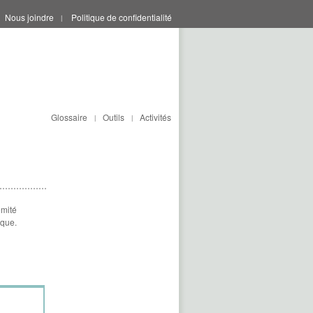
Nous joindre
Politique de confidentialité
|
Glossaire
Outils
Activités
|
|
omité
ique.