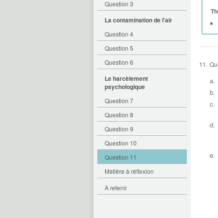
Question 3
Th
La contamination de l'air
Question 4
Question 5
Question 6
Qu
Le harcèlement
a.
psychologique
b.
Question 7
c.
Question 8
d.
Question 9
Question 10
e.
Question 11
Matière à réflexion
À retenir