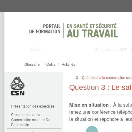
Aller
Aller
directement
directement
au
au
contenu
menu
Accueil
S’organiser en SST
Glossaire
Outils
Activités
|
|
3 – Ça brasse à la commission scol
Question 3 : Le sal
Mise en situation
: À la suit
Présentation des exercices
tenez une conférence télépho
Présentation de la
la situation et répondre à leu
Commission scolaire De
Bellefeuille