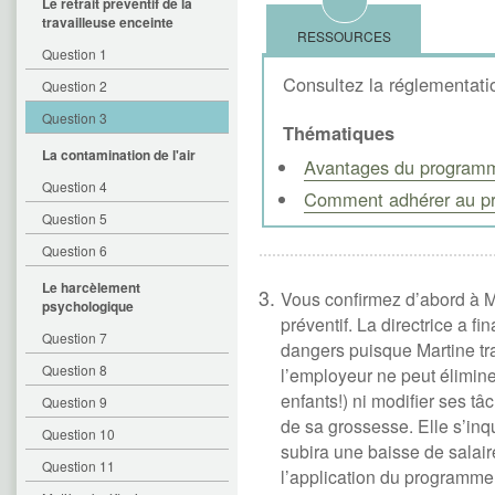
Le retrait préventif de la
travailleuse enceinte
RESSOURCES
Question 1
Consultez la réglementatio
Question 2
Question 3
Thématiques
La contamination de l'air
Avantages du programm
Question 4
Comment adhérer au 
Question 5
Question 6
Le harcèlement
Vous confirmez d’abord à Mar
psychologique
préventif. La directrice a 
Question 7
dangers puisque Martine tr
Question 8
l’employeur ne peut élimine
enfants!) ni modifier ses tâ
Question 9
de sa grossesse. Elle s’inq
Question 10
subira une baisse de salaire
Question 11
l’application du programm