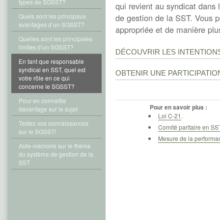
types de SGSST?
qui revient au syndicat dans 
Quels sont les principaux
de gestion de la SST. Vous po
avantages d’un SGSST?
appropriée et de manière plus
Quelles sont les principales
limites d’un SGSST?
DÉCOUVRIR LES INTENTION
En tant que responsable
syndical en SST, quel est
OBTENIR UNE PARTICIPATIO
votre rôle en ce qui
concerne le SGSST?
Pour en connaître
Pour en savoir plus :
davantage sur le sujet
Loi C-21
.
Testez vos connaissances
Comité paritaire en SS
sur le SGSST!
Mesure de la performa
Aide-mémoire sur le thème
du système de gestion de la
SST