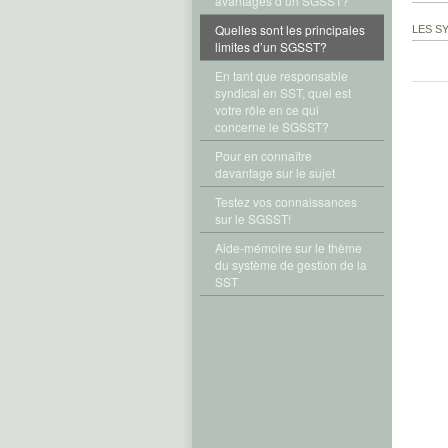
avantages d’un SGSST?
Quelles sont les principales
LES S
limites d’un SGSST?
En tant que responsable
syndical en SST, quel est
votre rôle en ce qui
concerne le SGSST?
Pour en connaître
davantage sur le sujet
Testez vos connaissances
sur le SGSST!
Aide-mémoire sur le thème
du système de gestion de la
SST