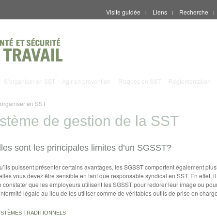
Visite guidée
Liens
Recherche
|
|
|
S’organiser en SST
Agir en prévention
Risques en SST
Réglementation
’organiser en SST
stème de gestion de la SST
les sont les principales limites d’un SGSST?
u’ils puissent présenter certains avantages, les SGSST comportent également plusi
lles vous devez être sensible en tant que responsable syndical en SST. En effet, il
e constater que les employeurs utilisent les SGSST pour redorer leur image ou pou
nformité légale au lieu de les utiliser comme de véritables outils de prise en charg
YSTÈMES TRADITIONNELS