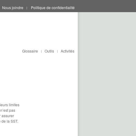
Nous joindre
Politique de confidentialité
|
Glossaire
Outils
Activités
|
|
eurs limites
 n’est pas
r assurer
e de la SST.