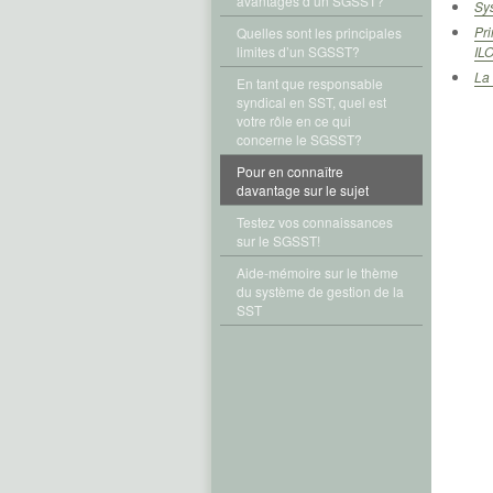
avantages d’un SGSST?
Sys
Pri
Quelles sont les principales
limites d’un SGSST?
IL
La
En tant que responsable
syndical en SST, quel est
votre rôle en ce qui
concerne le SGSST?
Pour en connaître
davantage sur le sujet
Testez vos connaissances
sur le SGSST!
Aide-mémoire sur le thème
du système de gestion de la
SST