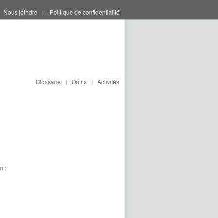
Nous joindre
Politique de confidentialité
|
Glossaire
Outils
Activités
|
|
n :