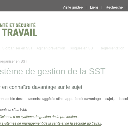
Visite guidée
Liens
Recherche
|
|
|
S’organiser en SST
Agir en prévention
Risques en SST
Réglementation
’organiser en SST
stème de gestion de la SST
 en connaître davantage sur le sujet
l’ensemble des documents suggérés afin d’approfondir davantage le sujet, au besoi
nts et sites Web
fficience d’un système de gestion de la prévention.
.
 systèmes de management de la santé et de la sécurité au travail
.