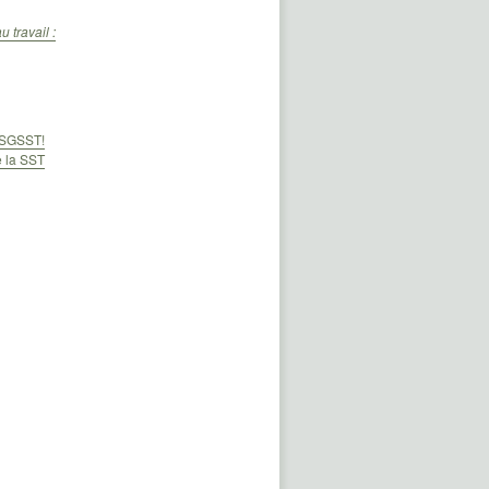
 travail :
e SGSST!
e la SST